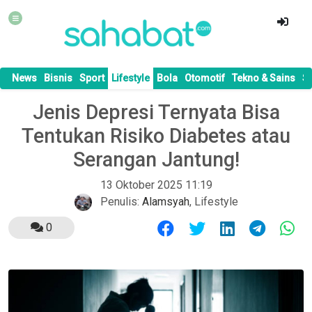
News
Bisnis
Sport
Lifestyle
Bola
Otomotif
Tekno & Sains
S
Jenis Depresi Ternyata Bisa
Tentukan Risiko Diabetes atau
Serangan Jantung!
13 Oktober 2025 11:19
Penulis:
Alamsyah
,
Lifestyle
0