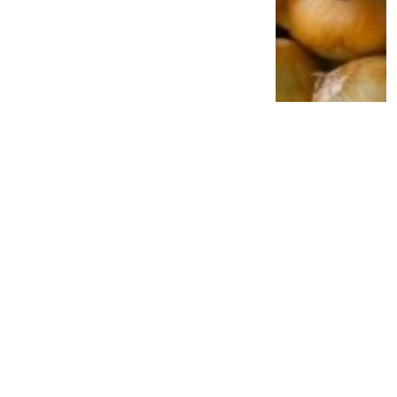
Jangan Anggap Sepele Gusi Berdarah,
Bakteri Penyebab Penyakit Gusi Diduga
Bisa Ganggu Kesehatan Jantung