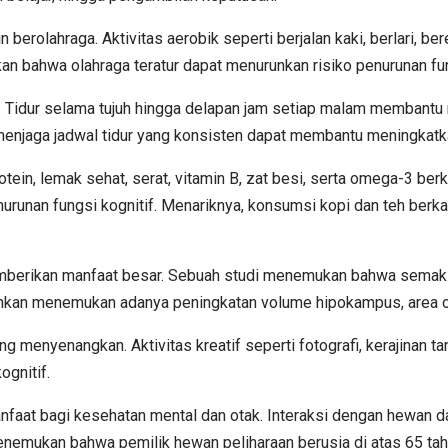
 berolahraga. Aktivitas aerobik seperti berjalan kaki, berlari, 
an bahwa olahraga teratur dapat menurunkan risiko penurunan fu
ting. Tidur selama tujuh hingga delapan jam setiap malam memban
menjaga jadwal tidur yang konsisten dapat membantu meningkatkan
ein, lemak sehat, serat, vitamin B, zat besi, serta omega-3 berk
nan fungsi kognitif. Menariknya, konsumsi kopi dan teh berkaf
 memberikan manfaat besar. Sebuah studi menemukan bahwa semaki
ahkan menemukan adanya peningkatan volume hipokampus, area ot
ang menyenangkan. Aktivitas kreatif seperti fotografi, kerajinan 
gnitif.
nfaat bagi kesehatan mental dan otak. Interaksi dengan hewan 
enemukan bahwa pemilik hewan peliharaan berusia di atas 65 tah