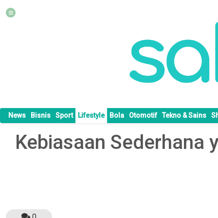
News
Bisnis
Sport
Lifestyle
Bola
Otomotif
Tekno & Sains
S
Kebiasaan Sederhana y
0