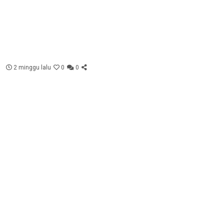
2 minggu lalu
0
0