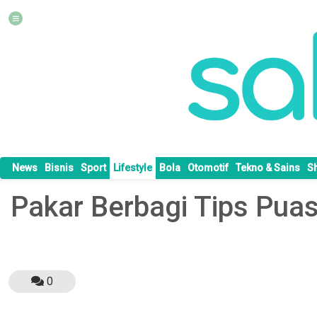
News
Bisnis
Sport
Lifestyle
Bola
Otomotif
Tekno & Sains
S
Pakar Berbagi Tips Pua
0