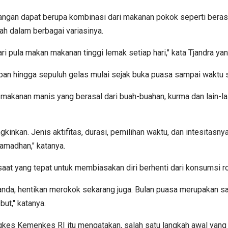
dangan dapat berupa kombinasi dari makanan pokok seperti beras, 
uah dalam berbagai variasinya.
dari pula makan makanan tinggi lemak setiap hari," kata Tjandra 
pan hingga sepuluh gelas mulai sejak buka puasa sampai waktu s
akanan manis yang berasal dari buah-buahan, kurma dan lain-lain
ngkinkan. Jenis aktifitas, durasi, pemilihan waktu, dan intesitas
Ramadhan," katanya.
t yang tepat untuk membiasakan diri berhenti dari konsumsi r
nda, hentikan merokok sekarang juga. Bulan puasa merupakan sa
ut," katanya.
gkes Kemenkes RI itu mengatakan, salah satu langkah awal yang