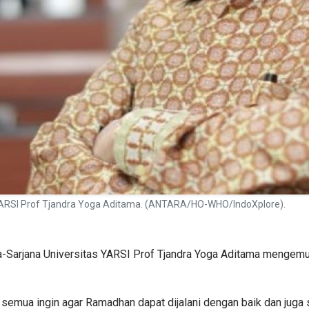
s YARSI Prof Tjandra Yoga Aditama. (ANTARA/HO-WHO/IndoXplore).
ca-Sarjana Universitas YARSI Prof Tjandra Yoga Aditama mengem
 semua ingin agar Ramadhan dapat dijalani dengan baik dan juga s