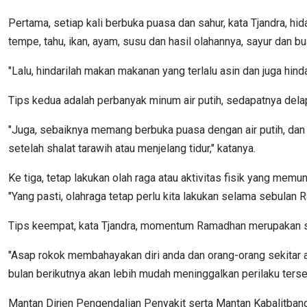
Pertama, setiap kali berbuka puasa dan sahur, kata Tjandra, hi
tempe, tahu, ikan, ayam, susu dan hasil olahannya, sayur dan b
"Lalu, hindarilah makan makanan yang terlalu asin dan juga hin
Tips kedua adalah perbanyak minum air putih, sedapatnya dela
"Juga, sebaiknya memang berbuka puasa dengan air putih, dan m
setelah shalat tarawih atau menjelang tidur," katanya.
Ke tiga, tetap lakukan olah raga atau aktivitas fisik yang memu
"Yang pasti, olahraga tetap perlu kita lakukan selama sebulan 
Tips keempat, kata Tjandra, momentum Ramadhan merupakan saa
"Asap rokok membahayakan diri anda dan orang-orang sekitar a
bulan berikutnya akan lebih mudah meninggalkan perilaku terseb
Mantan Dirjen Pengendalian Penyakit serta Mantan Kabalitban