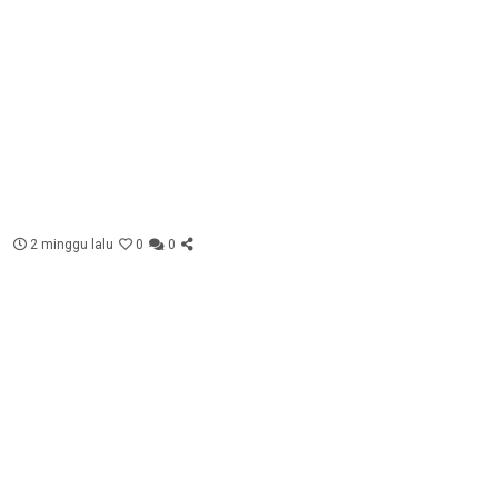
2 minggu lalu
0
0