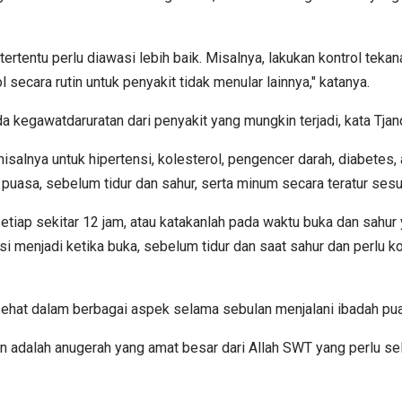
rtentu perlu diawasi lebih baik. Misalnya, lakukan kontrol tekana
 secara rutin untuk penyakit tidak menular lainnya," katanya.
nda kegawatdaruratan dari penyakit yang mungkin terjadi, kata Tj
misalnya untuk hipertensi, kolesterol, pengencer darah, diabetes
uasa, sebelum tidur dan sahur, serta minum secara teratur sesu
tiap sekitar 12 jam, atau katakanlah pada waktu buka dan sahur y
asi menjadi ketika buka, sebelum tidur dan saat sahur dan perlu
n sehat dalam berbagai aspek selama sebulan menjalani ibadah pu
n adalah anugerah yang amat besar dari Allah SWT yang perlu selal