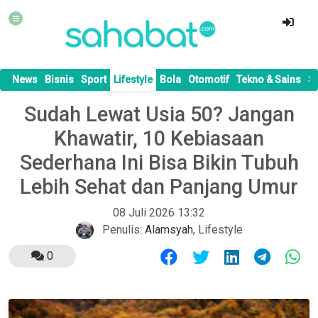
News
Bisnis
Sport
Lifestyle
Bola
Otomotif
Tekno & Sains
S
Sudah Lewat Usia 50? Jangan
Khawatir, 10 Kebiasaan
Sederhana Ini Bisa Bikin Tubuh
Lebih Sehat dan Panjang Umur
08 Juli 2026 13:32
Penulis:
Alamsyah
,
Lifestyle
0