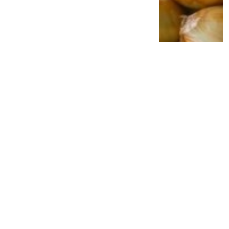
Jangan Anggap Sepele Gusi Berdarah,
Bakteri Penyebab Penyakit Gusi Diduga
Bisa Ganggu Kesehatan Jantung
2 minggu lalu
0
0