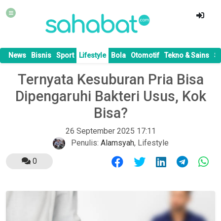
News
Bisnis
Sport
Lifestyle
Bola
Otomotif
Tekno & Sains
S
Ternyata Kesuburan Pria Bisa
Dipengaruhi Bakteri Usus, Kok
Bisa?
26 September 2025 17:11
Penulis:
Alamsyah
,
Lifestyle
0