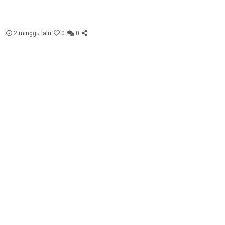
2 minggu lalu
0
0