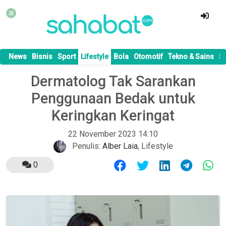
News
Bisnis
Sport
Lifestyle
Bola
Otomotif
Tekno & Sains
S
Dermatolog Tak Sarankan
Penggunaan Bedak untuk
Keringkan Keringat
22 November 2023 14:10
Penulis:
Alber Laia
,
Lifestyle
0