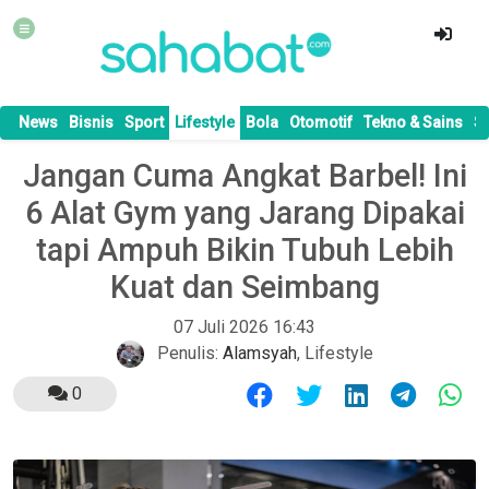
News
Bisnis
Sport
Lifestyle
Bola
Otomotif
Tekno & Sains
S
Jangan Cuma Angkat Barbel! Ini
6 Alat Gym yang Jarang Dipakai
tapi Ampuh Bikin Tubuh Lebih
Kuat dan Seimbang
07 Juli 2026 16:43
Penulis:
Alamsyah
,
Lifestyle
0