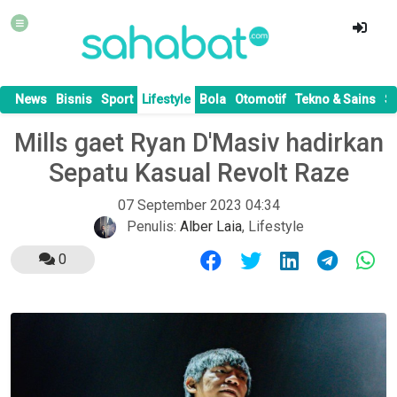
News
Bisnis
Sport
Lifestyle
Bola
Otomotif
Tekno & Sains
S
Mills gaet Ryan D'Masiv hadirkan
Sepatu Kasual Revolt Raze
07 September 2023 04:34
Penulis:
Alber Laia
,
Lifestyle
0