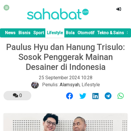
News
Bisnis
Sport
Lifestyle
Bola
Otomotif
Tekno & Sains
S
Paulus Hyu dan Hanung Trisulo:
Sosok Penggerak Mainan
Desainer di Indonesia
25 September 2024 10:28
Penulis:
Alamsyah
,
Lifestyle
0