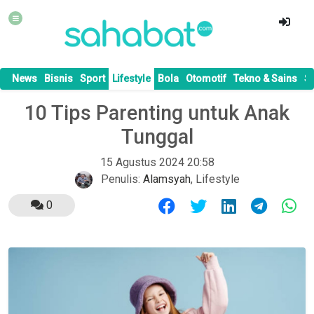
News
Bisnis
Sport
Lifestyle
Bola
Otomotif
Tekno & Sains
S
10 Tips Parenting untuk Anak
Tunggal
15 Agustus 2024 20:58
Penulis:
Alamsyah
,
Lifestyle
0