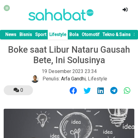
News
Bisnis
Sport
Lifestyle
Bola
Otomotif
Tekno & Sains
S
Boke saat Libur Nataru Gausah
Bete, Ini Solusinya
19 Desember 2023 23:34
Penulis:
Arfa Gandhi
,
Lifestyle
0