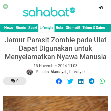
News
Bisnis
Sport
Lifestyle
Bola
Otomotif
Tekno & Sains
S
Jamur Parasit Zombie pada Ulat
Dapat Digunakan untuk
Menyelamatkan Nyawa Manusia
15 November 2024 11:03
Penulis:
Alamsyah
,
Lifestyle
0