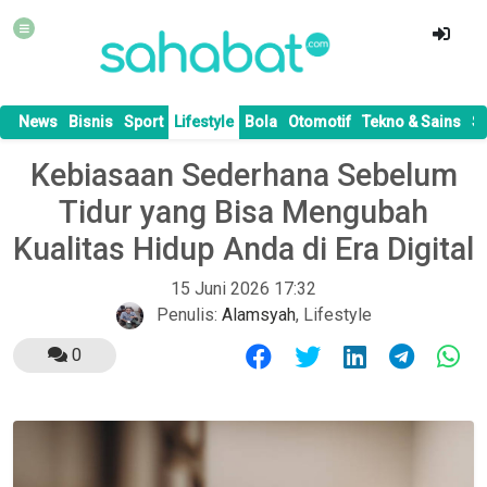
News
Bisnis
Sport
Lifestyle
Bola
Otomotif
Tekno & Sains
S
Kebiasaan Sederhana Sebelum
Tidur yang Bisa Mengubah
Kualitas Hidup Anda di Era Digital
15 Juni 2026 17:32
Penulis:
Alamsyah
,
Lifestyle
0