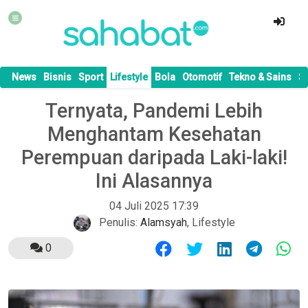
News
Bisnis
Sport
Lifestyle
Bola
Otomotif
Tekno & Sains
S
Ternyata, Pandemi Lebih
Menghantam Kesehatan
Perempuan daripada Laki-laki!
Ini Alasannya
04 Juli 2025 17:39
Penulis:
Alamsyah
,
Lifestyle
0