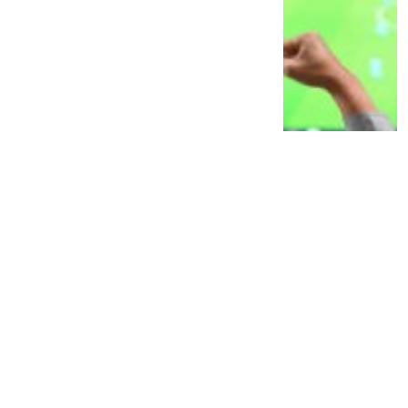
Jangan Konsumsi Protein dalam Jumlah
Sama Setiap Hari, Ini Rahasia Pemulihan