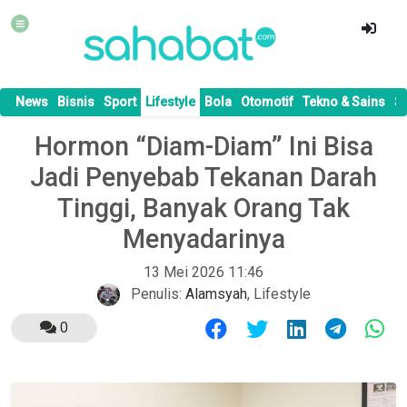
News
Bisnis
Sport
Lifestyle
Bola
Otomotif
Tekno & Sains
S
Hormon “Diam-Diam” Ini Bisa
Jadi Penyebab Tekanan Darah
Tinggi, Banyak Orang Tak
Menyadarinya
13 Mei 2026 11:46
Penulis:
Alamsyah
,
Lifestyle
0