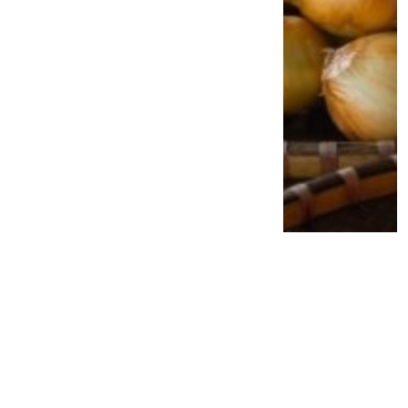
Jangan Anggap Sepele Gusi Berdarah,
Bakteri Penyebab Penyakit Gusi Diduga
Bisa Ganggu Kesehatan Jantung
2 minggu lalu
0
0