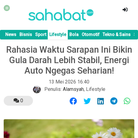
News
Bisnis
Sport
Lifestyle
Bola
Otomotif
Tekno & Sains
S
Rahasia Waktu Sarapan Ini Bikin
Gula Darah Lebih Stabil, Energi
Auto Ngegas Seharian!
13 Mei 2026 16:40
Penulis:
Alamsyah
,
Lifestyle
0