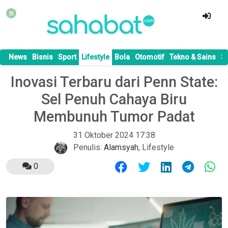
News
Bisnis
Sport
Lifestyle
Bola
Otomotif
Tekno & Sains
S
Inovasi Terbaru dari Penn State:
Sel Penuh Cahaya Biru
Membunuh Tumor Padat
31 Oktober 2024 17:38
Penulis:
Alamsyah
,
Lifestyle
0