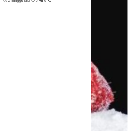
2 minggu lalu
0
0