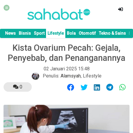
News
Bisnis
Sport
Lifestyle
Bola
Otomotif
Tekno & Sains
S
Kista Ovarium Pecah: Gejala,
Penyebab, dan Penanganannya
02 Januari 2025 15:48
Penulis:
Alamsyah
,
Lifestyle
0