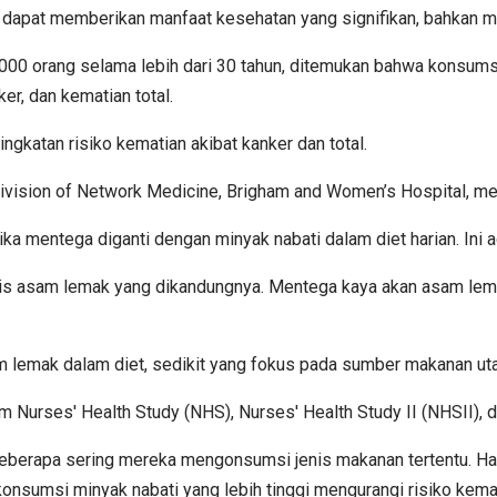
apat memberikan manfaat kesehatan yang signifikan, bahkan men
000 orang selama lebih dari 30 tahun, ditemukan bahwa konsumsi 
ker, dan kematian total.
gkatan risiko kematian akibat kanker dan total.
 Division of Network Medicine, Brigham and Women’s Hospital, m
 mentega diganti dengan minyak nabati dalam diet harian. Ini 
nis asam lemak yang dikandungnya. Mentega kaya akan asam lem
lemak dalam diet, sedikit yang fokus pada sumber makanan ut
lam Nurses' Health Study (NHS), Nurses' Health Study II (NHSII)
seberapa sering mereka mengonsumsi jenis makanan tertentu. H
onsumsi minyak nabati yang lebih tinggi mengurangi risiko kem