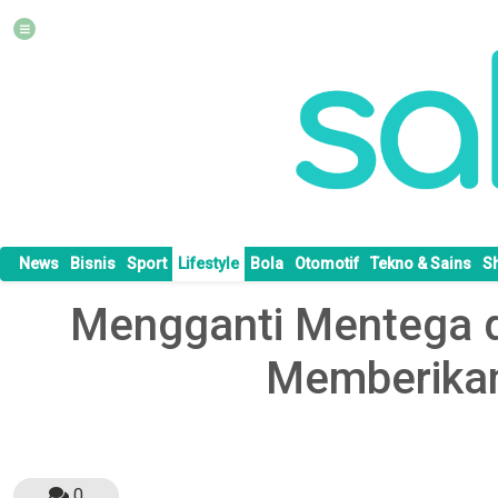
News
Bisnis
Sport
Lifestyle
Bola
Otomotif
Tekno & Sains
S
Mengganti Mentega d
Memberikan
0