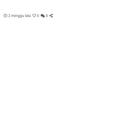
2 minggu lalu
0
0