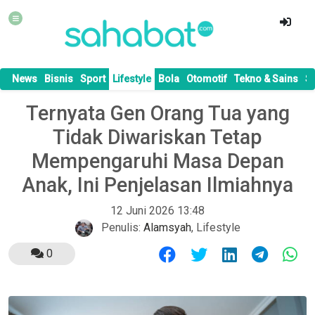
News
Bisnis
Sport
Lifestyle
Bola
Otomotif
Tekno & Sains
S
Ternyata Gen Orang Tua yang
Tidak Diwariskan Tetap
Mempengaruhi Masa Depan
Anak, Ini Penjelasan Ilmiahnya
12 Juni 2026 13:48
Penulis:
Alamsyah
,
Lifestyle
0