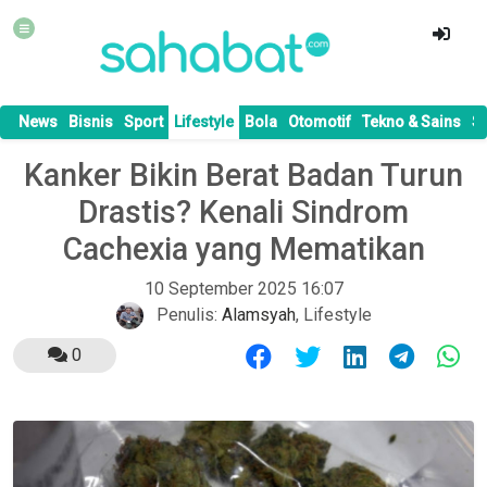
News
Bisnis
Sport
Lifestyle
Bola
Otomotif
Tekno & Sains
S
Kanker Bikin Berat Badan Turun
Drastis? Kenali Sindrom
Cachexia yang Mematikan
10 September 2025 16:07
Penulis:
Alamsyah
,
Lifestyle
0