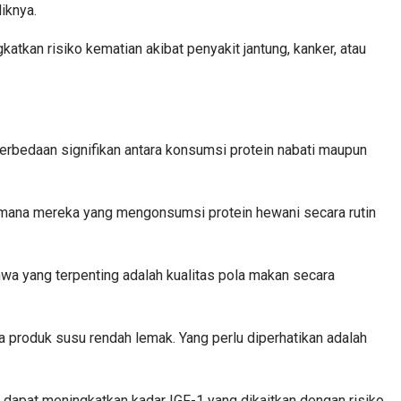
liknya.
tkan risiko kematian akibat penyakit jantung, kanker, atau
erbedaan signifikan antara konsumsi protein nabati maupun
 mana mereka yang mengonsumsi protein hewani secara rutin
bahwa yang terpenting adalah kualitas pola makan secara
ga produk susu rendah lemak. Yang perlu diperhatikan adalah
dapat meningkatkan kadar IGF-1 yang dikaitkan dengan risiko