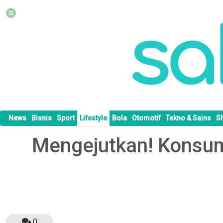
News
Bisnis
Sport
Lifestyle
Bola
Otomotif
Tekno & Sains
S
Mengejutkan! Konsums
0