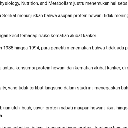
Physiology, Nutrition, and Metabolism justru menemukan hal seba
Serikat menunjukkan bahwa asupan protein hewani tidak meningka
gan kecil terhadap risiko kematian akibat kanker.
n 1988 hingga 1994, para peneliti menemukan bahwa tidak ada p
antara konsumsi protein hewani dan kematian akibat kanker, di
rsity, yang tidak terlibat langsung dalam studi ini, menegaskan 
jian utuh, buah, sayur, protein nabati maupun hewani, ikan, hing
a.
 menyebutkan bahwa konsumsi tinggi protein, terutama hewani, 