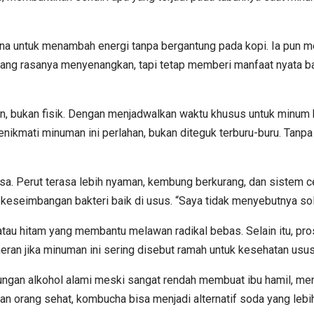
ana untuk menambah energi tanpa bergantung pada kopi. Ia pun me
yang rasanya menyenangkan, tapi tetap memberi manfaat nyata ba
an, bukan fisik. Dengan menjadwalkan waktu khusus untuk minum k
nikmati minuman ini perlahan, bukan diteguk terburu-buru. Tanpa 
. Perut terasa lebih nyaman, kembung berkurang, dan sistem cer
seimbangan bakteri baik di usus. “Saya tidak menyebutnya solusi
atau hitam yang membantu melawan radikal bebas. Selain itu, pr
eran jika minuman ini sering disebut ramah untuk kesehatan usus
ngan alkohol alami meski sangat rendah membuat ibu hamil, me
kan orang sehat, kombucha bisa menjadi alternatif soda yang lebi