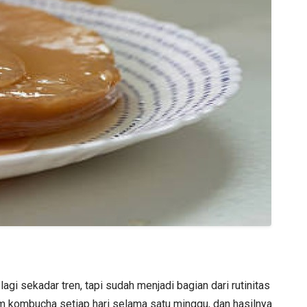
gi sekadar tren, tapi sudah menjadi bagian dari rutinitas
num kombucha setiap hari selama satu minggu, dan hasilnya