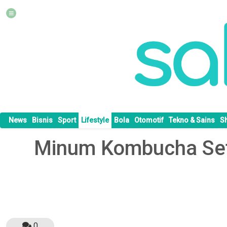
News
Bisnis
Sport
Lifestyle
Bola
Otomotif
Tekno & Sains
S
Minum Kombucha Setia
0