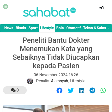
News
Bisnis
Sport
Lifestyle
Bola
Otomotif
Tekno & Sains
S
Peneliti Bantu Dokter
Menemukan Kata yang
Sebaiknya Tidak Diucapkan
kepada Pasien
06 November 2024 16:26
Penulis:
Alamsyah
,
Lifestyle
0