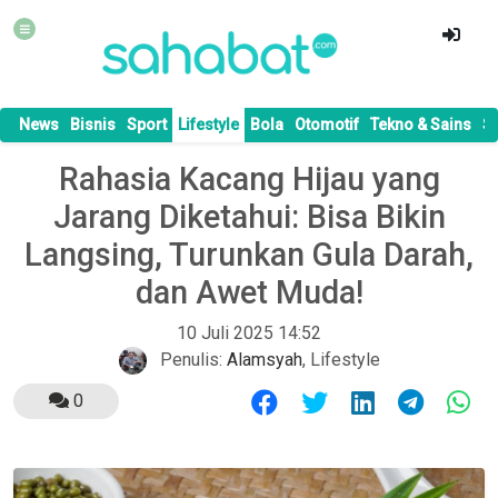
News
Bisnis
Sport
Lifestyle
Bola
Otomotif
Tekno & Sains
S
Rahasia Kacang Hijau yang
Jarang Diketahui: Bisa Bikin
Langsing, Turunkan Gula Darah,
dan Awet Muda!
10 Juli 2025 14:52
Penulis:
Alamsyah
,
Lifestyle
0