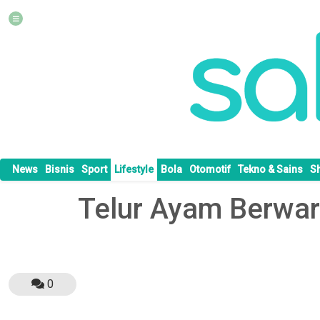
News
Bisnis
Sport
Lifestyle
Bola
Otomotif
Tekno & Sains
S
Telur Ayam Berwar
0