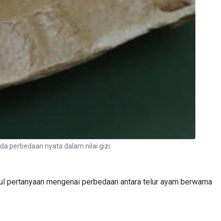
ada perbedaan nyata dalam nilai gizi.
ncul pertanyaan mengenai perbedaan antara telur ayam berwarna