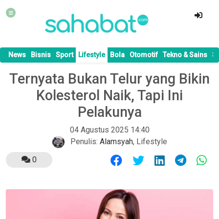
News
Bisnis
Sport
Lifestyle
Bola
Otomotif
Tekno & Sains
S
Ternyata Bukan Telur yang Bikin
Kolesterol Naik, Tapi Ini
Pelakunya
04 Agustus 2025 14:40
Penulis:
Alamsyah
,
Lifestyle
0