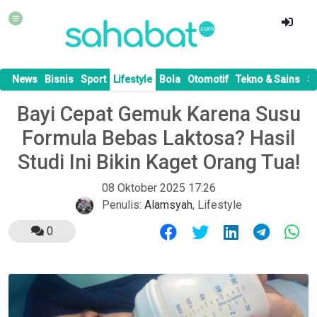
News
Bisnis
Sport
Lifestyle
Bola
Otomotif
Tekno & Sains
S
Bayi Cepat Gemuk Karena Susu
Formula Bebas Laktosa? Hasil
Studi Ini Bikin Kaget Orang Tua!
08 Oktober 2025 17:26
Penulis:
Alamsyah
,
Lifestyle
0