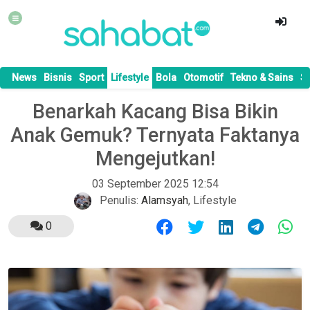
News
Bisnis
Sport
Lifestyle
Bola
Otomotif
Tekno & Sains
S
Benarkah Kacang Bisa Bikin
Anak Gemuk? Ternyata Faktanya
Mengejutkan!
03 September 2025 12:54
Penulis:
Alamsyah
,
Lifestyle
0