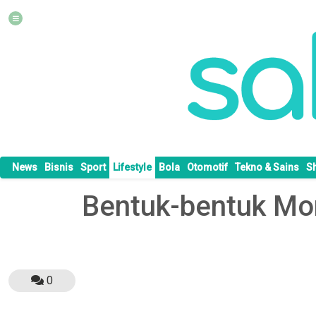
News
Bisnis
Sport
Lifestyle
Bola
Otomotif
Tekno & Sains
S
Bentuk-bentuk Mo
0