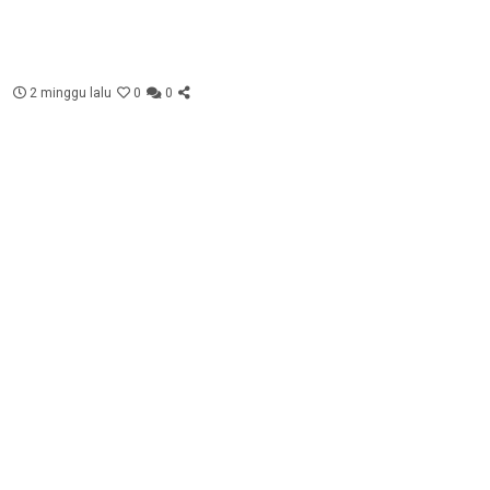
2 minggu lalu
0
0