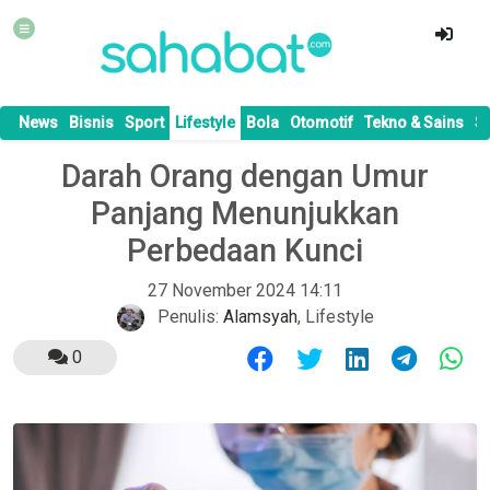
News
Bisnis
Sport
Lifestyle
Bola
Otomotif
Tekno & Sains
S
Darah Orang dengan Umur
Panjang Menunjukkan
Perbedaan Kunci
27 November 2024 14:11
Penulis:
Alamsyah
,
Lifestyle
0