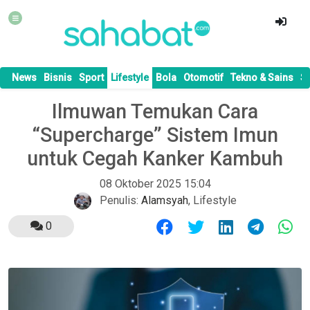
News
Bisnis
Sport
Lifestyle
Bola
Otomotif
Tekno & Sains
S
Ilmuwan Temukan Cara
“Supercharge” Sistem Imun
untuk Cegah Kanker Kambuh
08 Oktober 2025 15:04
Penulis:
Alamsyah
,
Lifestyle
0