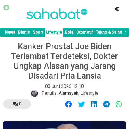
News
Bisnis
Sport
Lifestyle
Bola
Otomotif
Tekno & Sains
S
Kanker Prostat Joe Biden
Terlambat Terdeteksi, Dokter
Ungkap Alasan yang Jarang
Disadari Pria Lansia
03 Juni 2026 12:18
Penulis:
Alamsyah
,
Lifestyle
0