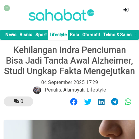
News
Bisnis
Sport
Lifestyle
Bola
Otomotif
Tekno & Sains
S
Kehilangan Indra Penciuman
Bisa Jadi Tanda Awal Alzheimer,
Studi Ungkap Fakta Mengejutkan
04 September 2025 17:29
Penulis:
Alamsyah
,
Lifestyle
0