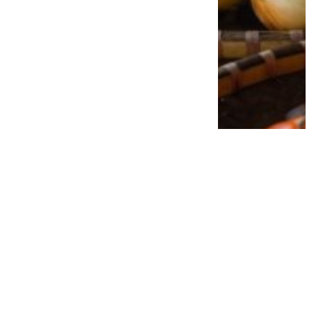
Jangan Anggap Sepele Gusi Berdarah,
Bakteri Penyebab Penyakit Gusi Diduga
Bisa Ganggu Kesehatan Jantung
2 minggu lalu
0
0