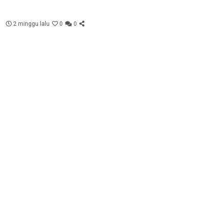
2 minggu lalu
0
0