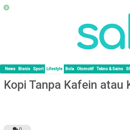
News
Bisnis
Sport
Lifestyle
Bola
Otomotif
Tekno & Sains
S
Kopi Tanpa Kafein atau 
0