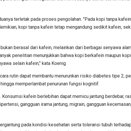
uanya terletak pada proses pengolahan. "Pada kopi tanpa kafein
mikian, kopi tanpa kafein tetap mengandung sedikit kafein, seki
bukan berasal dari kafein, melainkan dari berbagai senyawa alami 
Banyak penelitian menunjukkan bahwa kopi berkafein maupun kop
yawa selain kafein," kata Koenig.
a rutin dapat membantu menurunkan risiko diabetes tipe 2, penyak
hingga memperlambat penurunan fungsi kognitif.
. Konsumsi kafein berlebihan dapat memicu jantung berdebar, ras
a hipertensi, gangguan irama jantung, migrain, gangguan kecemasa
 bergantung pada kondisi kesehatan serta toleransi tubuh terhad