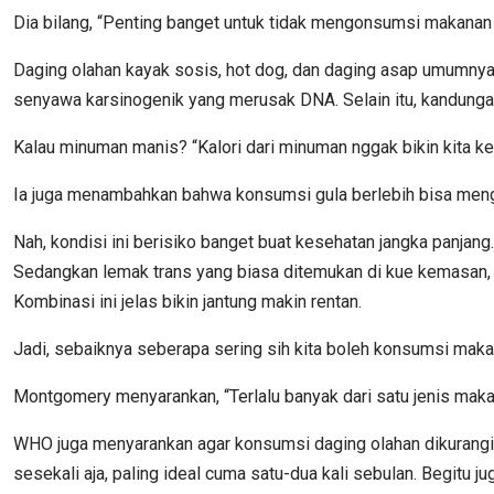
Dia bilang, “Penting banget untuk tidak mengonsumsi makanan jen
Daging olahan kayak sosis, hot dog, dan daging asap umumnya 
senyawa karsinogenik yang merusak DNA. Selain itu, kandungan n
Kalau minuman manis? “Kalori dari minuman nggak bikin kita ken
Ia juga menambahkan bahwa konsumsi gula berlebih bisa me
Nah, kondisi ini berisiko banget buat kesehatan jangka panjang.
Sedangkan lemak trans yang biasa ditemukan di kue kemasan, bi
Kombinasi ini jelas bikin jantung makin rentan.
Jadi, sebaiknya seberapa sering sih kita boleh konsumsi maka
Montgomery menyarankan, “Terlalu banyak dari satu jenis ma
WHO juga menyarankan agar konsumsi daging olahan dikurangi
sesekali aja, paling ideal cuma satu-dua kali sebulan. Begitu 