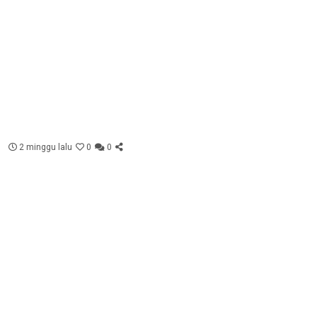
2 minggu lalu
0
0