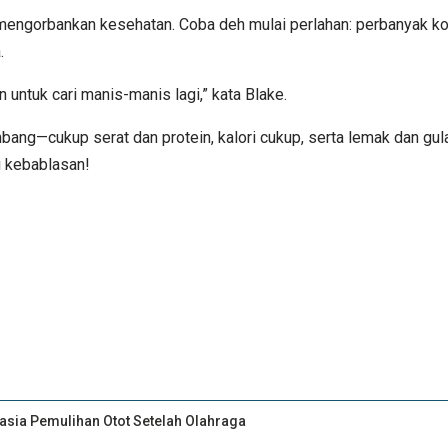
mengorbankan kesehatan. Coba deh mulai perlahan: perbanyak konsu
a.
 untuk cari manis-manis lagi,” kata Blake.
imbang—cukup serat dan protein, kalori cukup, serta lemak dan g
i kebablasan!
asia Pemulihan Otot Setelah Olahraga