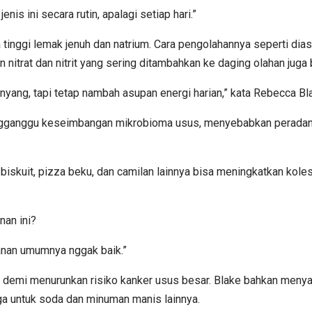
is ini secara rutin, apalagi setiap hari.”
tinggi lemak jenuh dan natrium. Cara pengolahannya seperti dia
itrat dan nitrit yang sering ditambahkan ke daging olahan juga 
yang, tapi tetap nambah asupan energi harian,” kata Rebecca Bla
ngganggu keseimbangan mikrobioma usus, menyebabkan perada
skuit, pizza beku, dan camilan lainnya bisa meningkatkan koles
nan ini?
kanan umumnya nggak baik.”
 demi menurunkan risiko kanker usus besar. Blake bahkan meny
juga untuk soda dan minuman manis lainnya.