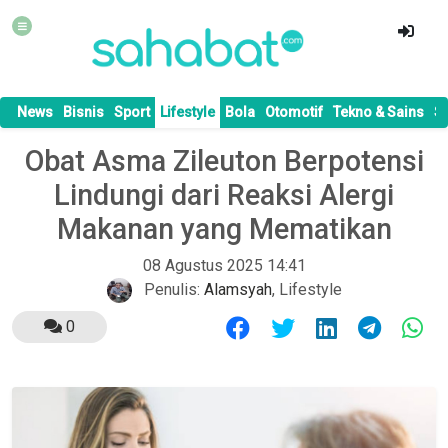
News
Bisnis
Sport
Lifestyle
Bola
Otomotif
Tekno & Sains
S
Obat Asma Zileuton Berpotensi
Lindungi dari Reaksi Alergi
Makanan yang Mematikan
08 Agustus 2025 14:41
Penulis:
Alamsyah
,
Lifestyle
0