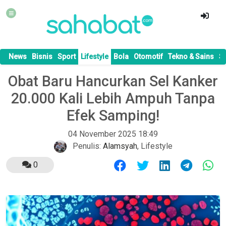
News
Bisnis
Sport
Lifestyle
Bola
Otomotif
Tekno & Sains
S
Obat Baru Hancurkan Sel Kanker
20.000 Kali Lebih Ampuh Tanpa
Efek Samping!
04 November 2025 18:49
Penulis:
Alamsyah
,
Lifestyle
0