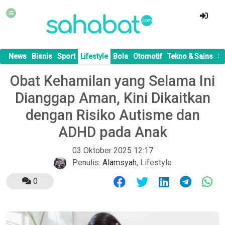
News
Bisnis
Sport
Lifestyle
Bola
Otomotif
Tekno & Sains
S
Obat Kehamilan yang Selama Ini
Dianggap Aman, Kini Dikaitkan
dengan Risiko Autisme dan
ADHD pada Anak
03 Oktober 2025 12:17
Penulis:
Alamsyah
,
Lifestyle
0