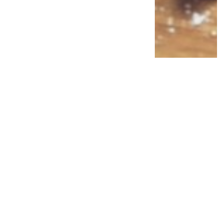
Sering Makan Sayur Ini? Studi Ungkap
Manfaatnya untuk Menurunkan Risiko
Diabetes dan Menjaga Gula Darah
2 minggu lalu
0
0