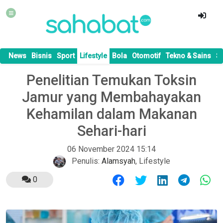
News
Bisnis
Sport
Lifestyle
Bola
Otomotif
Tekno & Sains
S
Penelitian Temukan Toksin
Jamur yang Membahayakan
Kehamilan dalam Makanan
Sehari-hari
06 November 2024 15:14
Penulis:
Alamsyah
,
Lifestyle
0