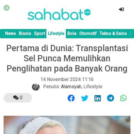
News
Bisnis
Sport
Lifestyle
Bola
Otomotif
Tekno & Sains
S
Pertama di Dunia: Transplantasi
Sel Punca Memulihkan
Penglihatan pada Banyak Orang
14 November 2024 11:16
Penulis:
Alamsyah
,
Lifestyle
0