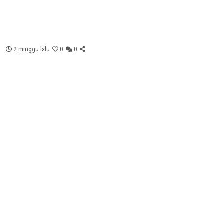
2 minggu lalu
0
0