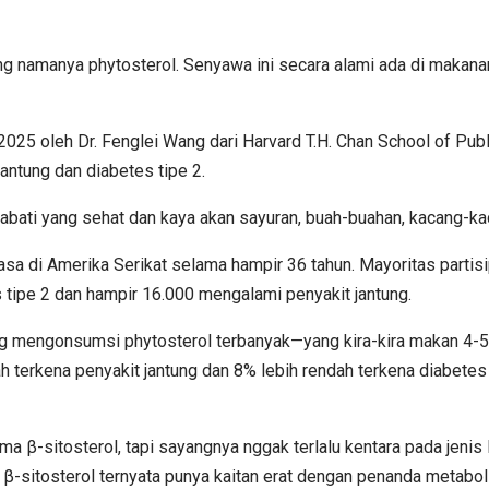
ng namanya phytosterol. Senyawa ini secara alami ada di makanan
025 oleh Dr. Fenglei Wang dari Harvard T.H. Chan School of Pu
jantung dan diabetes tipe 2.
i yang sehat dan kaya akan sayuran, buah-buahan, kacang-kacang
asa di Amerika Serikat selama hampir 36 tahun. Mayoritas partis
 tipe 2 dan hampir 16.000 mengalami penyakit jantung.
 mengonsumsi phytosterol terbanyak—yang kira-kira makan 4-5 pors
ah terkena penyakit jantung dan 8% lebih rendah terkena diabete
nama β-sitosterol, tapi sayangnya nggak terlalu kentara pada jenis
n β-sitosterol ternyata punya kaitan erat dengan penanda metaboli