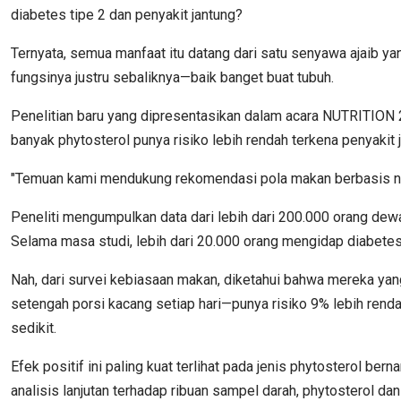
diabetes tipe 2 dan penyakit jantung?
Ternyata, semua manfaat itu datang dari satu senyawa ajaib ya
fungsinya justru sebaliknya—baik banget buat tubuh.
Penelitian baru yang dipresentasikan dalam acara NUTRITION 2
banyak phytosterol punya risiko lebih rendah terkena penyakit 
"Temuan kami mendukung rekomendasi pola makan berbasis nabat
Peneliti mengumpulkan data dari lebih dari 200.000 orang dew
Selama masa studi, lebih dari 20.000 orang mengidap diabetes
Nah, dari survei kebiasaan makan, diketahui bahwa mereka yang
setengah porsi kacang setiap hari—punya risiko 9% lebih rend
sedikit.
Efek positif ini paling kuat terlihat pada jenis phytosterol ber
analisis lanjutan terhadap ribuan sampel darah, phytosterol da