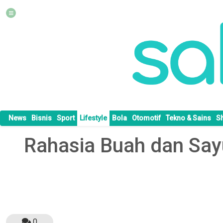
News
Bisnis
Sport
Lifestyle
Bola
Otomotif
Tekno & Sains
S
Rahasia Buah dan Sayu
0