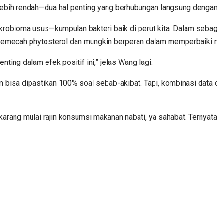
lebih rendah—dua hal penting yang berhubungan langsung dengan 
ikrobioma usus—kumpulan bakteri baik di perut kita. Dalam sebag
k memecah phytosterol dan mungkin berperan dalam memperbaiki
ng dalam efek positif ini,” jelas Wang lagi.
lum bisa dipastikan 100% soal sebab-akibat. Tapi, kombinasi dat
arang mulai rajin konsumsi makanan nabati, ya sahabat. Ternyata,