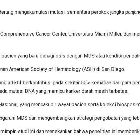
enderung mengakumulasi mutasi, sementara perokok jangka panjan
er Comprehensive Cancer Center, Universitas Miami Miller, dan m
i pasien yang baru didiagnosis dengan MDS atau kondisi pendah
hunan American Society of Hematology (ASH) di San Diego.
g adiktif berkontribusi pada sekitar 50% kematian dari para pe
 pada mutasi DNA yang memicu kanker darah masih terbatas.
Nasional, yang mencakup riwayat pasien serta koleksi biospesi
engaruhi MDS dan mengembangkan strategi pengobatan yang lebi
memimpin studi ini dan menekankan bahwa penelitian ini memberik