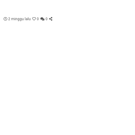
2 minggu lalu
0
0