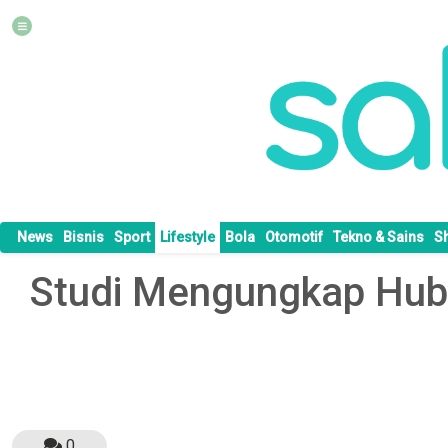
News
Bisnis
Sport
Lifestyle
Bola
Otomotif
Tekno & Sains
S
Studi Mengungkap Hub
0