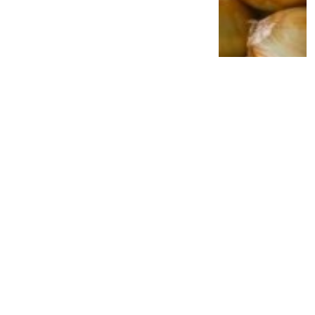
Jangan Anggap Sepele Gusi Berdarah,
Bakteri Penyebab Penyakit Gusi Diduga
Bisa Ganggu Kesehatan Jantung
2 minggu lalu
0
0