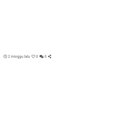
2 minggu lalu
0
0