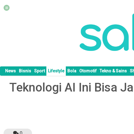
News
Bisnis
Sport
Lifestyle
Bola
Otomotif
Tekno & Sains
S
Teknologi AI Ini Bisa 
0