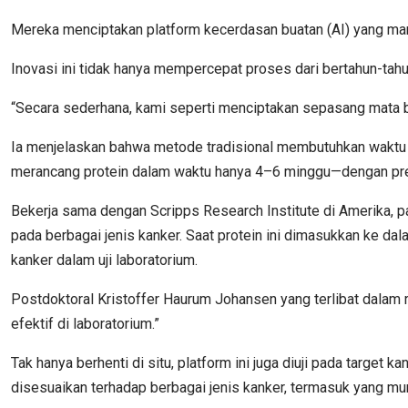
Mereka menciptakan platform kecerdasan buatan (AI) yang m
Inovasi ini tidak hanya mempercepat proses dari bertahun-tahu
“Secara sederhana, kami seperti menciptakan sepasang mata ba
Ia menjelaskan bahwa metode tradisional membutuhkan waktu da
merancang protein dalam waktu hanya 4–6 minggu—dengan pres
Bekerja sama dengan Scripps Research Institute di Amerika, 
pada berbagai jenis kanker. Saat protein ini dimasukkan ke da
kanker dalam uji laboratorium.
Postdoktoral Kristoffer Haurum Johansen yang terlibat dalam r
efektif di laboratorium.”
Tak hanya berhenti di situ, platform ini juga diuji pada targe
disesuaikan terhadap berbagai jenis kanker, termasuk yang munc