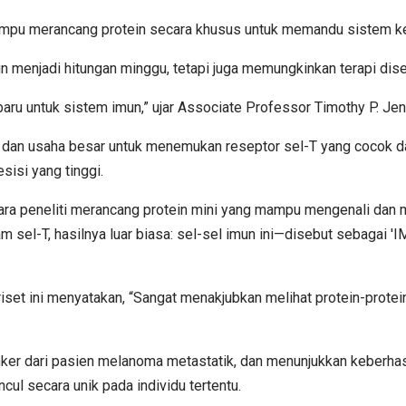
ampu merancang protein secara khusus untuk memandu sistem ke
n menjadi hitungan minggu, tetapi juga memungkinkan terapi dise
ru untuk sistem imun,” ujar Associate Professor Timothy P. Jen
n usaha besar untuk menemukan reseptor sel-T yang cocok dari 
isi yang tinggi.
para peneliti merancang protein mini yang mampu mengenali dan
lam sel-T, hasilnya luar biasa: sel-sel imun ini—disebut sebaga
iset ini menyatakan, “Sangat menakjubkan melihat protein-protei
t kanker dari pasien melanoma metastatik, dan menunjukkan keberha
ul secara unik pada individu tertentu.