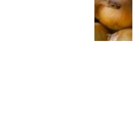
Jangan Anggap Sepele Gusi Berdarah,
Bakteri Penyebab Penyakit Gusi Diduga