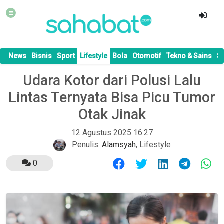
News
Bisnis
Sport
Lifestyle
Bola
Otomotif
Tekno & Sains
S
Udara Kotor dari Polusi Lalu
Lintas Ternyata Bisa Picu Tumor
Otak Jinak
12 Agustus 2025 16:27
Penulis:
Alamsyah
,
Lifestyle
0